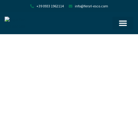
+39 0933 1962114
info@fersrl-esco.com
Comunità Ener
Fer ECO Buildin