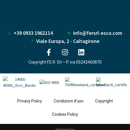
+39 0933 1962114
info@fersrl-esco.com
Viale Europa, 2 - Caltagirone
Copyright F.E.R. Srl – P. iva 05242460870
Privacy Policy
Condizioni d’uso
Copyright
Cookies Policy
designed by